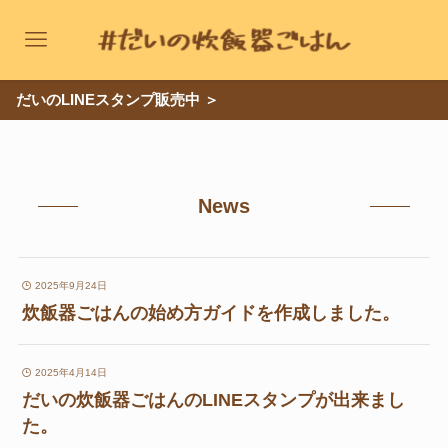
のLINEスタンプ販売中 ＞
レシピカテゴリー
ご飯もの
麺類
News
パスタ・グラタン
パン
肉のおかず
魚のおかず
卵のおかず
芋類・副菜
2025年9月24日
炊飯器ごはんの始め方ガイドを作成しました。
鍋もの
シチュー・汁物
お菓子
粉もの
2025年4月14日
だいの炊飯器ごはんのLINEスタンプが出来まし
記事カテゴリー
た。