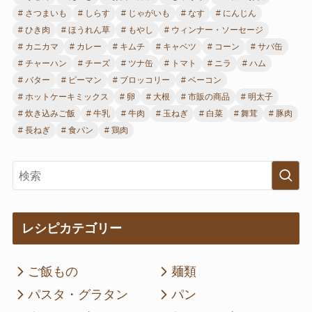
さつまいも
しらす
じゃがいも
なす
にんじん
ひき肉
ほうれん草
もやし
ウィンナー・ソーセージ
カニカマ
カレー
キムチ
キャベツ
コーン
サバ缶
チャーハン
チーズ
ツナ缶
トマト
ニラ
ハム
バター
ピーマン
ブロッコリー
ベーコン
ホットケーキミックス
卵
大根
市販の商品
明太子
炊き込みご飯
牛乳
牛肉
玉ねぎ
白菜
舞茸
豚肉
長ねぎ
食パン
鶏肉
レシピカテゴリー
ご飯もの
麺類
パスタ・グラタン
パン