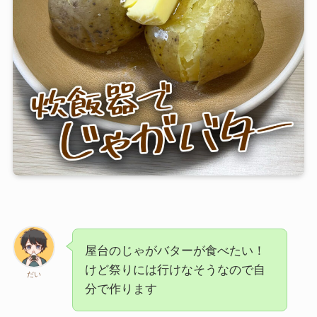
芋類・副菜
シチュー・汁物
粉もの
記事カテゴリー
特集
ブログ
お知らせ
屋台のじゃがバターが食べたい！
Instagram
TikTok
YouTube
けど祭りには行けなそうなので自
だい
分で作ります