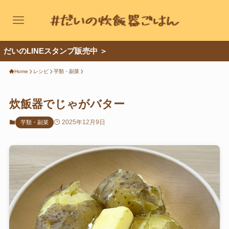
のLINEスタンプ販売中 ＞
レシピカテゴリー
Home
レシピ
芋類・副菜
ご飯もの
炊飯器でじゃがバター
パスタ・グラタン
2025年12月9日
芋類・副菜
肉のおかず
卵のおかず
鍋もの
お菓子
麺類
パン
魚のおかず