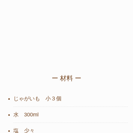
ー 材料 ー
じゃがいも 小３個
水 300ml
塩 少々