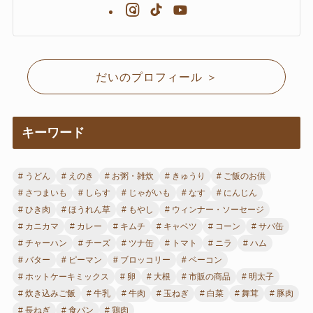
だいのプロフィール ＞
キーワード
うどん
えのき
お粥・雑炊
きゅうり
ご飯のお供
さつまいも
しらす
じゃがいも
なす
にんじん
ひき肉
ほうれん草
もやし
ウィンナー・ソーセージ
カニカマ
カレー
キムチ
キャベツ
コーン
サバ缶
チャーハン
チーズ
ツナ缶
トマト
ニラ
ハム
バター
ピーマン
ブロッコリー
ベーコン
ホットケーキミックス
卵
大根
市販の商品
明太子
炊き込みご飯
牛乳
牛肉
玉ねぎ
白菜
舞茸
豚肉
長ねぎ
食パン
鶏肉