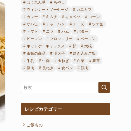
ほうれん草
もやし
ウィンナー・ソーセージ
カニカマ
カレー
キムチ
キャベツ
コーン
サバ缶
チャーハン
チーズ
ツナ缶
トマト
ニラ
ハム
バター
ピーマン
ブロッコリー
ベーコン
ホットケーキミックス
卵
大根
市販の商品
明太子
炊き込みご飯
牛乳
牛肉
玉ねぎ
白菜
舞茸
豚肉
長ねぎ
食パン
鶏肉
レシピカテゴリー
ご飯もの