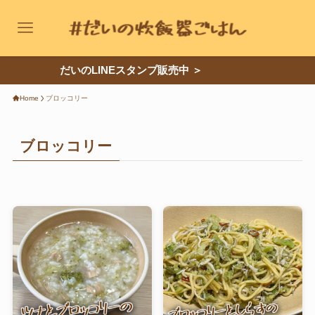
だいのLINEスタンプ販売中 ＞
レシピカテゴリー
Home
ブロッコリー
ご飯もの
ブロッコリー
パスタ・グラタン
肉のおかず
卵のおかず
鍋もの
お菓子
麺類
パン
魚のおかず