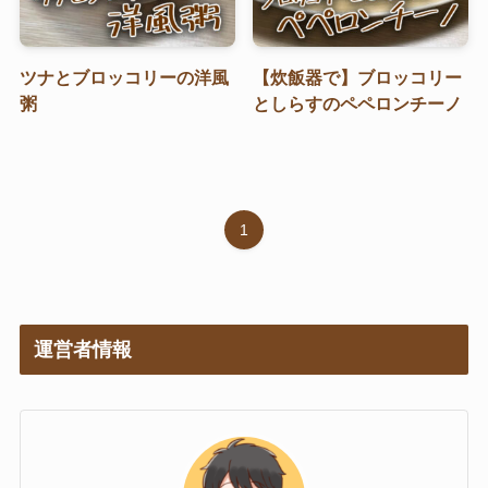
芋類・副菜
シチュー・汁物
ツナとブロッコリーの洋風
【炊飯器で】ブロッコリー
粉もの
粥
としらすのペペロンチーノ
記事カテゴリー
1
特集
ブログ
お知らせ
運営者情報
Instagram
TikTok
YouTube