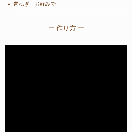
青ねぎ お好みで
ー 作り方 ー