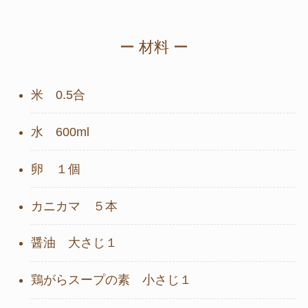
ー 材料 ー
米 0.5合
水 600ml
卵 １個
カニカマ ５本
醤油 大さじ１
鶏がらスープの素 小さじ１