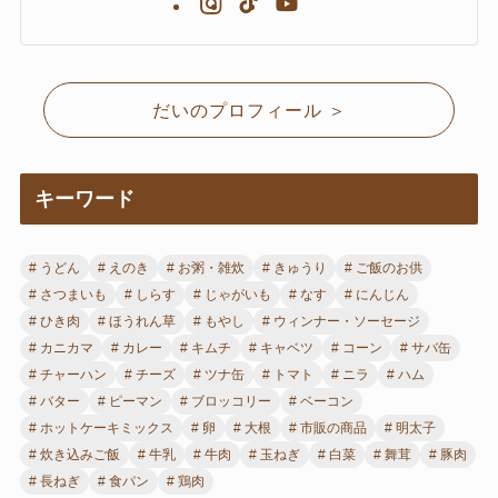
だいのプロフィール ＞
キーワード
うどん
えのき
お粥・雑炊
きゅうり
ご飯のお供
さつまいも
しらす
じゃがいも
なす
にんじん
ひき肉
ほうれん草
もやし
ウィンナー・ソーセージ
カニカマ
カレー
キムチ
キャベツ
コーン
サバ缶
チャーハン
チーズ
ツナ缶
トマト
ニラ
ハム
バター
ピーマン
ブロッコリー
ベーコン
ホットケーキミックス
卵
大根
市販の商品
明太子
炊き込みご飯
牛乳
牛肉
玉ねぎ
白菜
舞茸
豚肉
長ねぎ
食パン
鶏肉