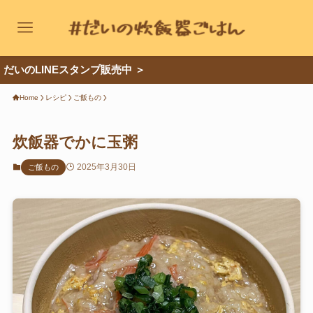
のLINEスタンプ販売中 ＞
レシピカテゴリー
Home
レシピ
ご飯もの
ご飯もの
炊飯器でかに玉粥
パスタ・グラタン
2025年3月30日
ご飯もの
肉のおかず
卵のおかず
鍋もの
お菓子
麺類
パン
魚のおかず