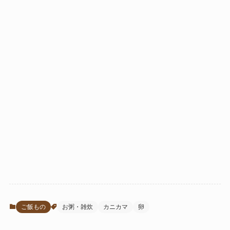
ご飯もの
お粥・雑炊
カニカマ
卵