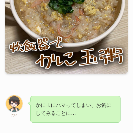
芋類・副菜
シチュー・汁物
粉もの
記事カテゴリー
特集
ブログ
お知らせ
かに玉にハマってしまい、お粥に
Instagram
TikTok
YouTube
してみることに…
だい