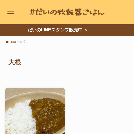
だいのLINEスタンプ販売中 ＞
レシピカテゴリー
Home
大根
ご飯もの
大根
パスタ・グラタン
肉のおかず
卵のおかず
鍋もの
お菓子
麺類
パン
魚のおかず