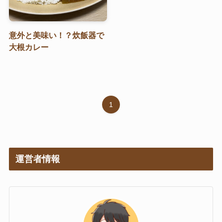
芋類・副菜
シチュー・汁物
意外と美味い！？炊飯器で
粉もの
大根カレー
記事カテゴリー
1
特集
ブログ
お知らせ
運営者情報
Instagram
TikTok
YouTube