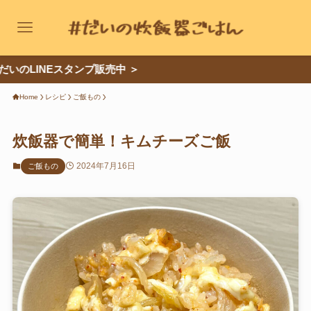
LINEスタンプ販売中 ＞
レシピカテゴリー
Home
レシピ
ご飯もの
ご飯もの
炊飯器で簡単！キムチーズご飯
パスタ・グラタン
2024年7月16日
ご飯もの
肉のおかず
卵のおかず
鍋もの
お菓子
麺類
パン
魚のおかず