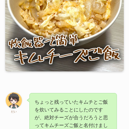
芋類・副菜
シチュー・汁物
粉もの
記事カテゴリー
特集
ブログ
お知らせ
ちょっと残っていたキムチとご飯
Instagram
TikTok
YouTube
を炊いてみることにしたのです
だい
が、絶対チーズが合うだろうと思
ってキムチーズご飯と名付けまし