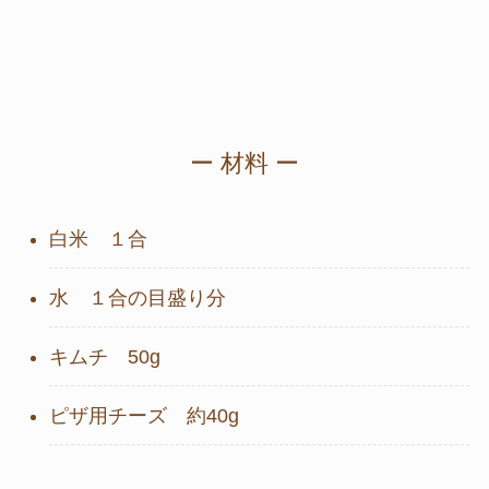
ー 材料 ー
白米 １合
水 １合の目盛り分
キムチ 50g
ピザ用チーズ 約40g